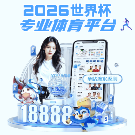
爱游戏手机端登录入口
体育看点
足球锋线艺术
足球精彩进球
希克面对韩国队防线能否主导反
击战术价值评估