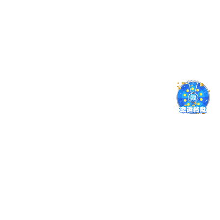
正是因为如此才会有那么多的人喜欢
极速掌握赛
这个游戏,AIYOUXISPORTS成为中小
游戏企业集中展示推广的全新平台,欢
迎来到CCTV5在线直播这里有...
神回复合集
数据加密
01