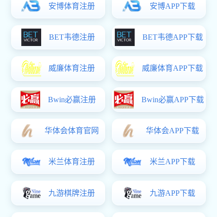
硬朗程度以及回追速度，都在亚洲乃至世界足坛占据
一席之地。面对这样的防守，任何前锋的单打独斗都
可能陷入泥潭。然而，希克的特色恰恰在于他不是纯
粹依赖身体对抗的“站桩式中锋”。他的跑位充满了飘
忽性与突然性，尤其是在由守转攻的瞬间，希克能够
利用韩国队防线可能出现的瞬间愣神，完成致命一
击。这正是“希克反击价值”的核心所在。评估他的价
值，不应仅看他在阵地战中的抢点成功率，而应放大
他在高速转换中的决策能力。当捷克队后场断球，一
脚精准的长传找到前场空间时，希克从启动到接球、
调整到射门的连贯性，足以让任何防线感到窒息。这
种“瞬间爆发”能力，是破解区域防守的锐利冰锥。
从战术执行的细节来看，韩国队防线对于身后空间的